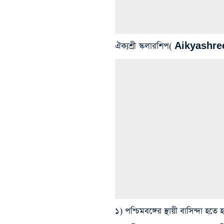
ঐক্যশ্রী স্কলারশিপ( Aikyash
১) পশ্চিমবঙ্গের স্থায়ী বাসিন্দা হতে 