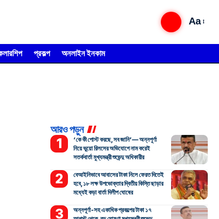
Aa
্কলারশিপ
প্রকল্প
অনলাইন ইনকাম
আরও পড়ুন
‘কে কী পোস্ট করছে, সব জানি’— অন্নপূর্ণা
নিয়ে ভুয়ো রিলসের অভিযোগে নাম করেই
সতর্কবার্তা মুখ্যমন্ত্রী শুভেন্দু অধিকারীর
বেআইনিভাবে আবাসের টাকা নিলে ফেরত দিতেই
হবে, ১৮ লক্ষ উপভোক্তার দ্বিতীয় কিস্তি ছাড়ার
মধ্যেই কড়া বার্তা দিলীপ ঘোষের
অন্নপূর্ণা-সহ একাধিক প্রকল্পের টাকা ১৭
আগস্ট থেকে, বড় ঘোষণা মুখ্যমন্ত্রী শুভেন্দু