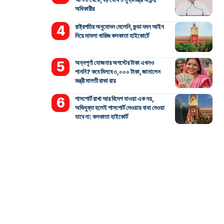
অধিকারীর
রাষ্ট্রপতির অনুমোদন মেলেনি, গুন্ডা দমন আইন
নিয়ে মামলা খারিজ কলকাতা হাইকোর্টে
অন্নপূর্ণা যোজনার অগস্টের টাকা এখনও
পাননি? কবে মিলবে ৩,০০০ টাকা, জানালেন
মন্ত্রী মালতী রাভা রায়
পাসপোর্ট রাখা আর বিদেশ যাওয়া এক নয়,
অভিযুক্ত হলেই পাসপোর্ট দেওয়ায় বাধা দেওয়া
যাবে না: কলকাতা হাইকোর্ট