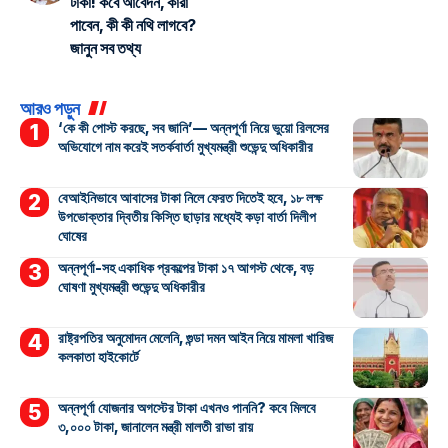
টাকা! কবে আবেদন, কারা
পাবেন, কী কী নথি লাগবে?
জানুন সব তথ্য
আরও পড়ুন
‘কে কী পোস্ট করছে, সব জানি’— অন্নপূর্ণা নিয়ে ভুয়ো রিলসের
অভিযোগে নাম করেই সতর্কবার্তা মুখ্যমন্ত্রী শুভেন্দু অধিকারীর
বেআইনিভাবে আবাসের টাকা নিলে ফেরত দিতেই হবে, ১৮ লক্ষ
উপভোক্তার দ্বিতীয় কিস্তি ছাড়ার মধ্যেই কড়া বার্তা দিলীপ
ঘোষের
অন্নপূর্ণা-সহ একাধিক প্রকল্পের টাকা ১৭ আগস্ট থেকে, বড়
ঘোষণা মুখ্যমন্ত্রী শুভেন্দু অধিকারীর
রাষ্ট্রপতির অনুমোদন মেলেনি, গুন্ডা দমন আইন নিয়ে মামলা খারিজ
কলকাতা হাইকোর্টে
অন্নপূর্ণা যোজনার অগস্টের টাকা এখনও পাননি? কবে মিলবে
৩,০০০ টাকা, জানালেন মন্ত্রী মালতী রাভা রায়