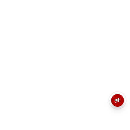
মসজিদের মাইক কেন খুলছে পুলিশ?
ডিজিপির কাছে জবাব চাইলেন নওশাদ
সিদ্দিকী; ব্যাখ্যা না মিললে আইনি পদক্ষেপের
ইঙ্গিত