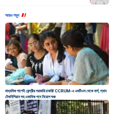
আরও পড়ুন
চাকরি
মাধ্যমিক পাশেই কেন্দ্রীয় সরকারি চাকরি! CCRUM-এ এমটিএস থেকে নার্স, ল্যাব
টেকনিশিয়ান সহ একাধিক পদে নিয়োগ শুরু