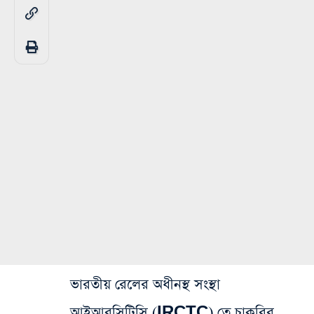
ভারতীয় রেলের অধীনস্থ সংস্থা
আইআরসিটিসি (IRCTC) তে‌ চাকরির