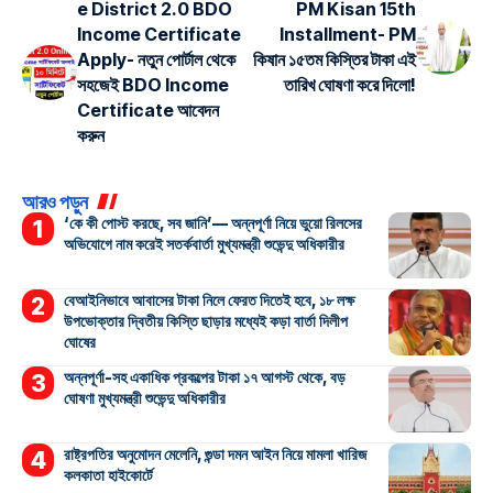
e District 2.0 BDO
PM Kisan 15th
Income Certificate
Installment- PM
Apply- নতুন পোর্টাল থেকে
কিষান ১৫তম কিস্তির টাকা এই
সহজেই BDO Income
তারিখ ঘোষণা করে দিলো!
Certificate আবেদন
করুন
আরও পড়ুন
‘কে কী পোস্ট করছে, সব জানি’— অন্নপূর্ণা নিয়ে ভুয়ো রিলসের
অভিযোগে নাম করেই সতর্কবার্তা মুখ্যমন্ত্রী শুভেন্দু অধিকারীর
বেআইনিভাবে আবাসের টাকা নিলে ফেরত দিতেই হবে, ১৮ লক্ষ
উপভোক্তার দ্বিতীয় কিস্তি ছাড়ার মধ্যেই কড়া বার্তা দিলীপ
ঘোষের
অন্নপূর্ণা-সহ একাধিক প্রকল্পের টাকা ১৭ আগস্ট থেকে, বড়
ঘোষণা মুখ্যমন্ত্রী শুভেন্দু অধিকারীর
রাষ্ট্রপতির অনুমোদন মেলেনি, গুন্ডা দমন আইন নিয়ে মামলা খারিজ
কলকাতা হাইকোর্টে