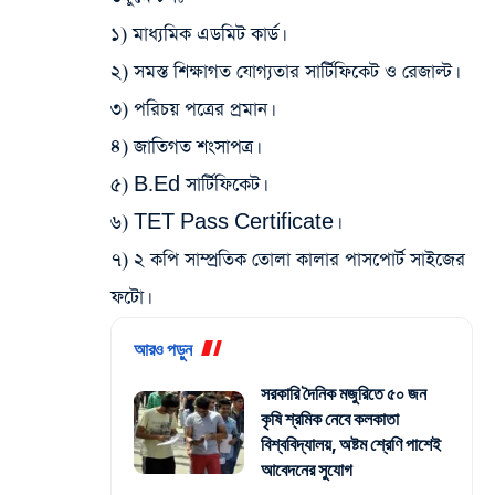
১) মাধ্যমিক এডমিট কার্ড।
২) সমস্ত শিক্ষাগত যোগ্যতার সার্টিফিকেট ও রেজাল্ট।
৩) পরিচয় পত্রের প্রমান।
৪) জাতিগত শংসাপত্র।
৫) B.Ed সার্টিফিকেট।
৬) TET Pass Certificate।
৭) ২ কপি সাম্প্রতিক তোলা কালার পাসপোর্ট সাইজের
ফটো।
আরও পড়ুন
সরকারি দৈনিক মজুরিতে ৫০ জন
কৃষি শ্রমিক নেবে কলকাতা
বিশ্ববিদ্যালয়, অষ্টম শ্রেণি পাশেই
আবেদনের সুযোগ