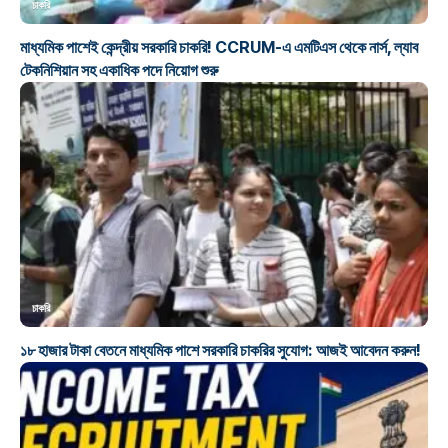
চাকরি
মাধ্যমিক পাশেই কেন্দ্রীয় সরকারি চাকরি! CCRUM-এ এমটিএস থেকে নার্স, ল্যাব
টেকনিশিয়ান সহ একাধিক পদে নিয়োগ শুরু
চাকরি
১৮ হাজার টাকা বেতনে মাধ্যমিক পাশে সরকারি চাকরির সুযোগ: আজই আবেদন করুন!