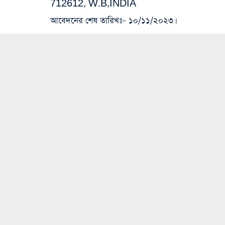
712612, W.B,INDIA
আবেদনের শেষ তারিখঃ
– ১০/১১/২০২৩।