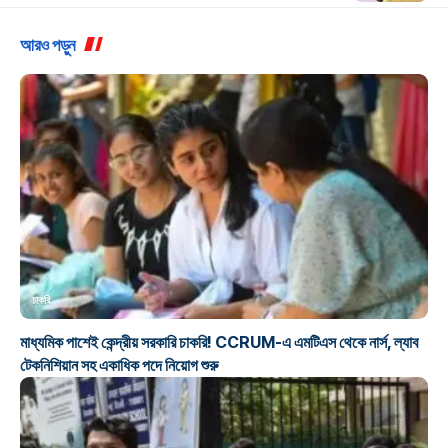
আরও পড়ুন
চাকরি
মাধ্যমিক পাশেই কেন্দ্রীয় সরকারি চাকরি! CCRUM-এ এমটিএস থেকে নার্স, ল্যাব
টেকনিশিয়ান সহ একাধিক পদে নিয়োগ শুরু