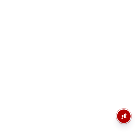
মসজিদের মাইক কেন খুলছে পুলিশ?
ডিজিপির কাছে জবাব চাইলেন নওশাদ
সিদ্দিকী; ব্যাখ্যা না মিললে আইনি পদক্ষেপের
ইঙ্গিত