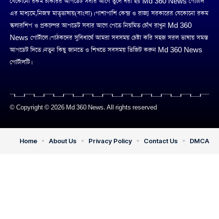
যেকোনো রকম চাকরির আপডেট সবার আগে তুলে ধরা হয় Md 360 News পোর্টাল
এর মাধ্যমে,নিজস্ব মাতৃভাষায়(বাংলা)। পাশাপাশি কেন্দ্র ও রাজ্য সরকারের যেকোনো রকম
স্কলারশিপ ও প্রকল্পের আপডেট সবার আগে পেতে নিয়মিত চোঁখ রাখুন Md 360
News পোর্টালে। পাঠকদের সুবিধার্থে আমরা সবসময় চেষ্টা করি সহজ সরল ভাষায় সমস্ত
আপডেট দিতে। নতুন কিছু জানতে ও শিখতে সবসময় ভিজিট করুন Md 360 News
পোর্টালটি।
© Copyright © 2026 Md 360 News. All rights reserved
Home
About Us
Privacy Policy
Contact Us
DMCA