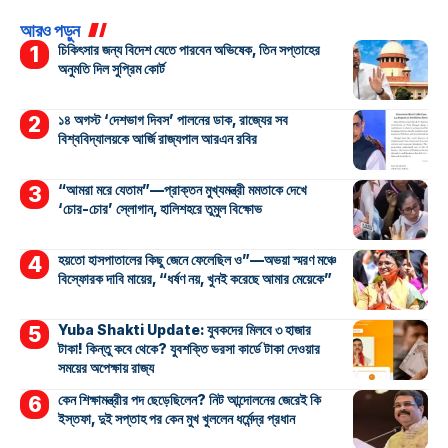
আরও পড়ুন
চিকিৎসার জন্য বিদেশ যেতে পারবেন অভিষেক, তিন সপ্তাহের
অনুমতি দিল সুপ্রিম কোর্ট
১৪ অগস্ট ‘দেশভাগ দিবস’ পালনের ডাক, রাজ্যের সব
বিশ্ববিদ্যালয়কে আর্জি রাজ্যপাল আরএন রবির
“আমরা মরে যেতাম”—প্রাক্তন মুখ্যমন্ত্রী মমতাকে দেখে
‘চোর-চোর’ স্লোগান, হালিশহরে তুমুল বিক্ষোভ
হয়তো হাসপাতালের কিছু জেনে ফেলেছিল ও”—অভয়া স্মরণ মঞ্চে
বিস্ফোরক দাবি মায়ের, “ধর্ষণ নয়, খুনই করেছে আমার মেয়েকে”
Yuba Shakti Update: যুবকদের মিলবে ৩ হাজার
টাকা! কিন্তু কবে থেকে? যুবশক্তি ভরসা কার্ডে টাকা দেওয়ার
সময়ের অপেক্ষায় রাজ্য
কেন শিক্ষামন্ত্রীর পদ ছেড়েছিলেন? নিট আন্দোলনের জেরেই কি
ইস্তফা, দুই সপ্তাহ পর কেন মুখ খুললেন ধর্মেন্দ্র প্রধান