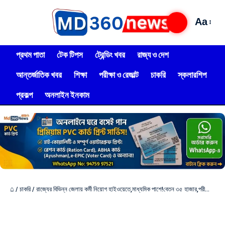
Aa
প্রথম পাতা
টেক টিপস
ট্রেন্ডিং খবর
রাজ্য ও দেশ
আন্তর্জাতিক খবর
শিক্ষা
পরীক্ষা ও রেজাল্ট
চাকরি
স্কলারশিপ
প্রকল্প
অনলাইন ইনকাম
⌂
/
চাকরি
/
রাজ্যের বিভিন্ন জেলায় কর্মী নিয়োগ হাইওয়েতে,মাধ্যমিক পাশে!বেতন ৩৫ হাজার,পরীক্ষা ছাড়াই নিয়োগ!