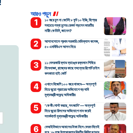
!
আরও পড়ুন
১০ বছর চুল না কেটেই ৮ ফুট ১০ ইঞ্চি, বিশ্বের
সবচেয়ে লম্বা চুলের রেকর্ড গড়লেন ভারতীয়
নারী! কে তিনি, জানেন?
আসানসোলে প্রথম সরকারি মেডিক্যাল কলেজ,
৫০ এমবিবিএস আসন নিয়ে
১১ বেসরকারি ব্লাড ব্যাঙ্কে রক্তদান শিবিরে
নিষেধাজ্ঞা, রাজ্যের কাছে তদন্তের রিপোর্ট চাইল
কলকাতা হাই কোর্ট
এখানে বিজেপি ১০০ বছর থাকবে— অন্নপূর্ণা
নিয়ে ভুয়ো প্রচারের অভিযোগে বড় দাবি
মুখ্যমন্ত্রী শুভেন্দু অধিকারীর
‘কে কী পোস্ট করছে, সব জানি’— অন্নপূর্ণা
নিয়ে ভুয়ো রিলসের অভিযোগে নাম করেই
সতর্কবার্তা মুখ্যমন্ত্রী শুভেন্দু অধিকারীর
বেআইনিভাবে আবাসের টাকা নিলে ফেরত দিতেই
হবে, ১৮ লক্ষ উপভোক্তার দ্বিতীয় কিস্তি ছাড়ার