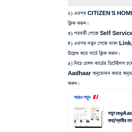
২) এরপর CITIZEN’S HOME 
ক্লিক করুন।
৩) পরবর্তী পেজে Self Servi
৪) এরপর নতুন পেজে থাকা Link/
উল্লেখ করে সার্চে ক্লিক করুন।
৫) নিচে রেশন কার্ডের ডিটেইলস 
Aadhaar অনুমোদন করার অনুমতি দ
করুন।
আরও পড়ুন
নতুন myAadhaa
বাবা/স্বামীর 