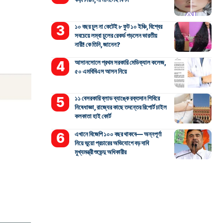
১০ বছর চুল না কেটেই ৮ ফুট ১০ ইঞ্চি, বিশ্বের
সবচেয়ে লম্বা চুলের রেকর্ড গড়লেন ভারতীয়
নারী! কে তিনি, জানেন?
আসানসোলে প্রথম সরকারি মেডিক্যাল কলেজ,
৫০ এমবিবিএস আসন নিয়ে
১১ বেসরকারি ব্লাড ব্যাঙ্কে রক্তদান শিবিরে
নিষেধাজ্ঞা, রাজ্যের কাছে তদন্তের রিপোর্ট চাইল
কলকাতা হাই কোর্ট
এখানে বিজেপি ১০০ বছর থাকবে— অন্নপূর্ণা
নিয়ে ভুয়ো প্রচারের অভিযোগে বড় দাবি
মুখ্যমন্ত্রী শুভেন্দু অধিকারীর