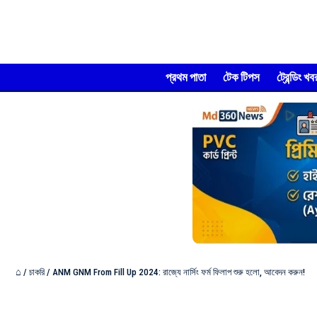
প্রথম পাতা
টেক টিপস
ট্রেন্ডিং খব
⌂
/
চাকরি
/
ANM GNM From Fill Up 2024: রাজ্যে নার্সিং ফর্ম ফিলাপ শুরু হলো, আবেদন করুন!