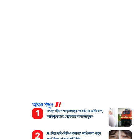
আরও পড়ুন
চলন্ত ট্রেনে অন্তঃসত্ত্বাকে ধর্ষণের অভিযোগ,
আলিপুরদুয়ারে গ্রেফতার অসমের যুবক
AI দিয়ে ছবি-ভিডিও বানান? জারি হলো নতুন
কড়া নিয়ম, না মানলেই বিপদ