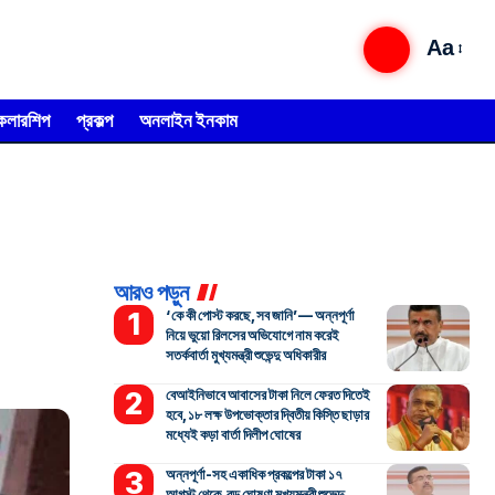
Aa
্কলারশিপ
প্রকল্প
অনলাইন ইনকাম
আরও পড়ুন
‘কে কী পোস্ট করছে, সব জানি’— অন্নপূর্ণা
নিয়ে ভুয়ো রিলসের অভিযোগে নাম করেই
সতর্কবার্তা মুখ্যমন্ত্রী শুভেন্দু অধিকারীর
বেআইনিভাবে আবাসের টাকা নিলে ফেরত দিতেই
হবে, ১৮ লক্ষ উপভোক্তার দ্বিতীয় কিস্তি ছাড়ার
মধ্যেই কড়া বার্তা দিলীপ ঘোষের
অন্নপূর্ণা-সহ একাধিক প্রকল্পের টাকা ১৭
আগস্ট থেকে, বড় ঘোষণা মুখ্যমন্ত্রী শুভেন্দু