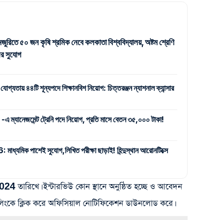
জুরিতে ৫০ জন কৃষি শ্রমিক নেবে কলকাতা বিশ্ববিদ্যালয়, অষ্টম শ্রেণি
র সুযোগ
 যোগ্যতায় ৪৪টি শূন্যপদে শিক্ষানবিশ নিয়োগ: চিত্তরঞ্জন ন্যাশনাল ক্যান্সার
যানেজমেন্ট ট্রেনি পদে নিয়োগ, প্রতি মাসে বেতন ৩৫,০০০ টাকা!
ক পাশেই সুযোগ,লিখিত পরীক্ষা ছাড়াই! হিন্দুস্থান আরোনটিক্সে
024 তারিখে। ইন্টারভিউ কোন স্থানে অনুষ্ঠিত হচ্ছে ও আবেদন
ের লিংকে ক্লিক করে অফিসিয়াল নোটিফিকেশন ডাউনলোড করে।