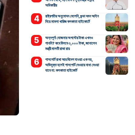
অধিকারীর
রাষ্ট্রপতির অনুমোদন মেলেনি, গুন্ডা দমন আইন
নিয়ে মামলা খারিজ কলকাতা হাইকোর্টে
অন্নপূর্ণা যোজনার অগস্টের টাকা এখনও
পাননি? কবে মিলবে ৩,০০০ টাকা, জানালেন
মন্ত্রী মালতী রাভা রায়
পাসপোর্ট রাখা আর বিদেশ যাওয়া এক নয়,
অভিযুক্ত হলেই পাসপোর্ট দেওয়ায় বাধা দেওয়া
যাবে না: কলকাতা হাইকোর্ট