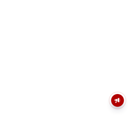
মসজিদের মাইক কেন খুলছে পুলিশ?
ডিজিপির কাছে জবাব চাইলেন নওশাদ
সিদ্দিকী; ব্যাখ্যা না মিললে আইনি পদক্ষেপের
ইঙ্গিত