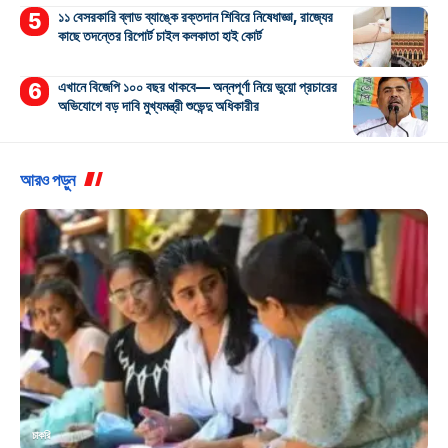
১১ বেসরকারি ব্লাড ব্যাঙ্কে রক্তদান শিবিরে নিষেধাজ্ঞা, রাজ্যের
কাছে তদন্তের রিপোর্ট চাইল কলকাতা হাই কোর্ট
এখানে বিজেপি ১০০ বছর থাকবে— অন্নপূর্ণা নিয়ে ভুয়ো প্রচারের
অভিযোগে বড় দাবি মুখ্যমন্ত্রী শুভেন্দু অধিকারীর
আরও পড়ুন
চাকরি