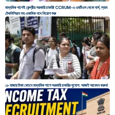
মাধ্যমিক পাশেই কেন্দ্রীয় সরকারি চাকরি! CCRUM-এ এমটিএস থেকে নার্স, ল্যাব
টেকনিশিয়ান সহ একাধিক পদে নিয়োগ শুরু
চাকরি
১৮ হাজার টাকা বেতনে মাধ্যমিক পাশে সরকারি চাকরির সুযোগ: আজই আবেদন করুন!