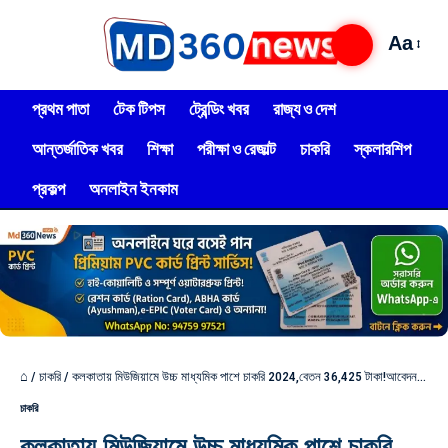
Aa
প্রথম পাতা
টেক টিপস
ট্রেন্ডিং খবর
রাজ্য ও দেশ
আন্তর্জাতিক খবর
শিক্ষা
পরীক্ষা ও রেজাল্ট
চাকরি
স্কলারশিপ
প্রকল্প
অনলাইন ইনকাম
⌂
/
চাকরি
/
কলকাতায় মিউজিয়ামে উচ্চ মাধ্যমিক পাশে চাকরি 2024,বেতন 36,425 টাকা!আবেদন করুন
চাকরি
কলকাতায় মিউজিয়ামে উচ্চ মাধ্যমিক পাশে চাকরি