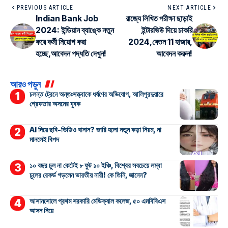
PREVIOUS ARTICLE
NEXT ARTICLE
Indian Bank Job
রাজ্যে লিখিত পরীক্ষা ছাড়াই
2024: ইন্ডিয়ান ব্যাঙ্কে নতুন
ইন্টারভিউ দিয়ে চাকরি
করে কর্মী নিয়োগ করা
2024,বেতন 11 হাজার,
হচ্ছে,আবেদন পদ্ধতি দেখুন!
আবেদন করুন!
আরও পড়ুন
চলন্ত ট্রেনে অন্তঃসত্ত্বাকে ধর্ষণের অভিযোগ, আলিপুরদুয়ারে
গ্রেফতার অসমের যুবক
AI দিয়ে ছবি-ভিডিও বানান? জারি হলো নতুন কড়া নিয়ম, না
মানলেই বিপদ
১০ বছর চুল না কেটেই ৮ ফুট ১০ ইঞ্চি, বিশ্বের সবচেয়ে লম্বা
চুলের রেকর্ড গড়লেন ভারতীয় নারী! কে তিনি, জানেন?
আসানসোলে প্রথম সরকারি মেডিক্যাল কলেজ, ৫০ এমবিবিএস
আসন নিয়ে