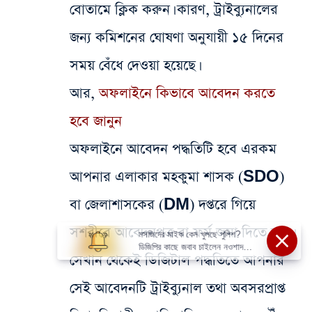
বোতামে ক্লিক করুন। কারণ, ট্রাইব্যুনালের
জন্য কমিশনের ঘোষণা অনুযায়ী ১৫ দিনের
সময় বেঁধে দেওয়া হয়েছে।
আর,
অফলাইনে কিভাবে আবেদন করতে
হবে জানুন
অফলাইনে আবেদন পদ্ধতিটি হবে এরকম
আপনার এলাকার মহকুমা শাসক (SDO)
বা জেলাশাসকের (DM) দপ্তরে গিয়ে
সশরীরে আবেদনপত্র বা ফর্ম জমা দিতে হবে।
মসজিদের মাইক কেন খুলছে পুলিশ?
ডিজিপির কাছে জবাব চাইলেন নওশাদ
সেখান থেকেই ডিজিটাল পদ্ধতিতে আপনার
সিদ্দিকী; ব্যাখ্যা না মিললে আইনি পদক্ষেপের
ইঙ্গিত
সেই আবেদনটি ট্রাইব্যুনাল তথা অবসরপ্রাপ্ত