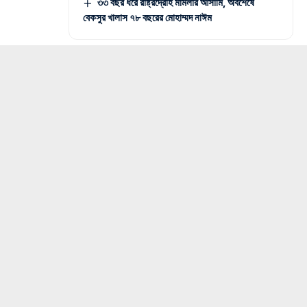
৩৩ বছর ধরে রাষ্ট্রদ্রোহ মামলার আসামি, অবশেষে
বেকসুর খালাস ৭৮ বছরের মোহাম্মদ নাঈম