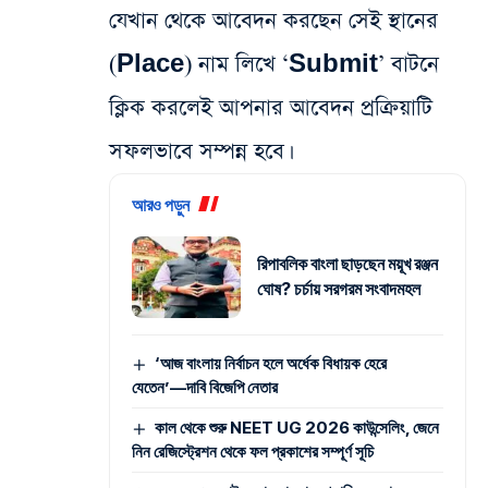
যেখান থেকে আবেদন করছেন সেই স্থানের
(Place) নাম লিখে ‘Submit’ বাটনে
ক্লিক করলেই আপনার আবেদন প্রক্রিয়াটি
সফলভাবে সম্পন্ন হবে।
আরও পড়ুন
রিপাবলিক বাংলা ছাড়ছেন ময়ূখ রঞ্জন
ঘোষ? চর্চায় সরগরম সংবাদমহল
‘আজ বাংলায় নির্বাচন হলে অর্ধেক বিধায়ক হেরে
যেতেন’—দাবি বিজেপি নেতার
কাল থেকে শুরু NEET UG 2026 কাউন্সেলিং, জেনে
নিন রেজিস্ট্রেশন থেকে ফল প্রকাশের সম্পূর্ণ সূচি