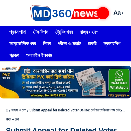
Aa
প্রথম পাতা
টেক টিপস
ট্রেন্ডিং খবর
রাজ্য ও দেশ
আন্তর্জাতিক খবর
শিক্ষা
পরীক্ষা ও রেজাল্ট
চাকরি
স্কলারশিপ
প্রকল্প
অনলাইন ইনকাম
⌂
/
রাজ্য ও দেশ
/
Submit Appeal for Deleted Voter Online: ভোটার তালিকায় নাম নেই? সুপ্রিম কোর্টের নির্দেশে রাজ্যে বসল ১৯টি ট্রাইব্যুনাল, আজ থেকেই শুরু অনলাইন আবেদন- 222
রাজ্য ও দেশ
Submit Appeal for Deleted Voter