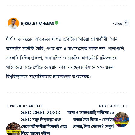
By
KHALEK RAHAMAN
Follow:
দীর্ঘ সাত বছরের অভিজ্ঞতা সম্পন্ন ডিজিটাল মিডিয়া পেশাজীবী, যিনি
অনলাইন কন্টেন্ট তৈরি, গণমাধ্যম ও তথ্যসংক্রান্ত কাজে দক্ষ। পাশাপাশি,
সরকারি বিভিন্ন প্রকল্প, স্কলারশিপ ও চাকরির আপডেট নিয়মিতভাবে
পাঠকদের কাছে পৌঁছে দেওয়ার কাজ করছেন। বর্তমানে মঙ্গলয়তন
বিশ্ববিদ্যালয়ে সাংবাদিকতায় স্নাতকোত্তর অধ্যয়নরত।
PREVIOUS ARTICLE
NEXT ARTICLE
SSC CHSL 2025:
আশা ও অঙ্গনওয়াড়ি কর্মীদের ১০
SSC নতুন সিদ্ধান্ত এখন
হাজার টাকা দিলো – মোবাইল
থেকে পরীক্ষার্থীরা নিজেরাই বেছে
কেনার, টাকা পেলেন? দেখুন!
নিতে পারবেন পরীক্ষা