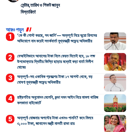
সেন্টার,তারিখ ও শিফট জানুন
বিস্তারিত!
আরও পড়ুন
‘কে কী পোস্ট করছে, সব জানি’— অন্নপূর্ণা নিয়ে ভুয়ো রিলসের
অভিযোগে নাম করেই সতর্কবার্তা মুখ্যমন্ত্রী শুভেন্দু অধিকারীর
বেআইনিভাবে আবাসের টাকা নিলে ফেরত দিতেই হবে, ১৮ লক্ষ
উপভোক্তার দ্বিতীয় কিস্তি ছাড়ার মধ্যেই কড়া বার্তা দিলীপ
ঘোষের
অন্নপূর্ণা-সহ একাধিক প্রকল্পের টাকা ১৭ আগস্ট থেকে, বড়
ঘোষণা মুখ্যমন্ত্রী শুভেন্দু অধিকারীর
রাষ্ট্রপতির অনুমোদন মেলেনি, গুন্ডা দমন আইন নিয়ে মামলা খারিজ
কলকাতা হাইকোর্টে
অন্নপূর্ণা যোজনার অগস্টের টাকা এখনও পাননি? কবে মিলবে
৩,০০০ টাকা, জানালেন মন্ত্রী মালতী রাভা রায়