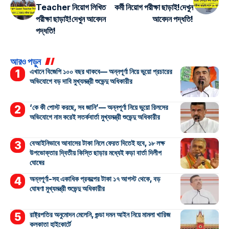
Teacher নিয়োগ লিখিত
কর্মী নিয়োগ পরীক্ষা ছাড়াই!দেখুন
পরীক্ষা ছাড়াই!দেখুন আবেদন
আবেদন পদ্ধতি!
পদ্ধতি!
আরও পড়ুন
এখানে বিজেপি ১০০ বছর থাকবে— অন্নপূর্ণা নিয়ে ভুয়ো প্রচারের
অভিযোগে বড় দাবি মুখ্যমন্ত্রী শুভেন্দু অধিকারীর
‘কে কী পোস্ট করছে, সব জানি’— অন্নপূর্ণা নিয়ে ভুয়ো রিলসের
অভিযোগে নাম করেই সতর্কবার্তা মুখ্যমন্ত্রী শুভেন্দু অধিকারীর
বেআইনিভাবে আবাসের টাকা নিলে ফেরত দিতেই হবে, ১৮ লক্ষ
উপভোক্তার দ্বিতীয় কিস্তি ছাড়ার মধ্যেই কড়া বার্তা দিলীপ
ঘোষের
অন্নপূর্ণা-সহ একাধিক প্রকল্পের টাকা ১৭ আগস্ট থেকে, বড়
ঘোষণা মুখ্যমন্ত্রী শুভেন্দু অধিকারীর
রাষ্ট্রপতির অনুমোদন মেলেনি, গুন্ডা দমন আইন নিয়ে মামলা খারিজ
কলকাতা হাইকোর্টে