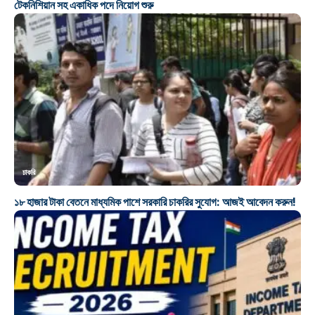
টেকনিশিয়ান সহ একাধিক পদে নিয়োগ শুরু
চাকরি
১৮ হাজার টাকা বেতনে মাধ্যমিক পাশে সরকারি চাকরির সুযোগ: আজই আবেদন করুন!