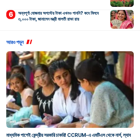
অন্নপূর্ণা যোজনার অগস্টের টাকা এখনও পাননি? কবে মিলবে
৩,০০০ টাকা, জানালেন মন্ত্রী মালতী রাভা রায়
আরও পড়ুন
চাকরি
মাধ্যমিক পাশেই কেন্দ্রীয় সরকারি চাকরি! CCRUM-এ এমটিএস থেকে নার্স, ল্যাব