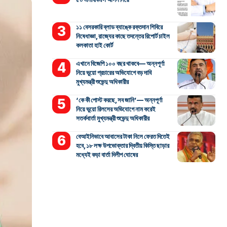
১১ বেসরকারি ব্লাড ব্যাঙ্কে রক্তদান শিবিরে
নিষেধাজ্ঞা, রাজ্যের কাছে তদন্তের রিপোর্ট চাইল
কলকাতা হাই কোর্ট
এখানে বিজেপি ১০০ বছর থাকবে— অন্নপূর্ণা
নিয়ে ভুয়ো প্রচারের অভিযোগে বড় দাবি
মুখ্যমন্ত্রী শুভেন্দু অধিকারীর
‘কে কী পোস্ট করছে, সব জানি’— অন্নপূর্ণা
নিয়ে ভুয়ো রিলসের অভিযোগে নাম করেই
সতর্কবার্তা মুখ্যমন্ত্রী শুভেন্দু অধিকারীর
বেআইনিভাবে আবাসের টাকা নিলে ফেরত দিতেই
হবে, ১৮ লক্ষ উপভোক্তার দ্বিতীয় কিস্তি ছাড়ার
মধ্যেই কড়া বার্তা দিলীপ ঘোষের