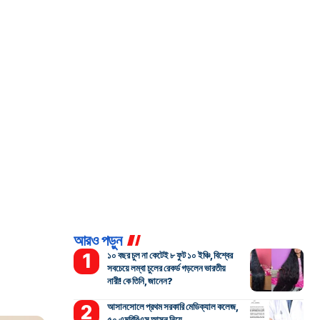
আরও পড়ুন
১০ বছর চুল না কেটেই ৮ ফুট ১০ ইঞ্চি, বিশ্বের
সবচেয়ে লম্বা চুলের রেকর্ড গড়লেন ভারতীয়
নারী! কে তিনি, জানেন?
আসানসোলে প্রথম সরকারি মেডিক্যাল কলেজ,
৫০ এমবিবিএস আসন নিয়ে