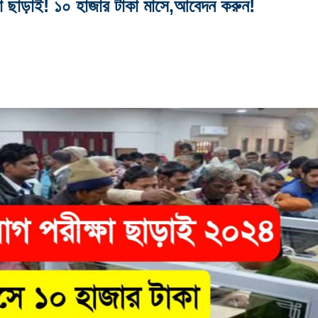
্ষা ছাড়াই! ১০ হাজার টাকা মাসে,আবেদন করুন!