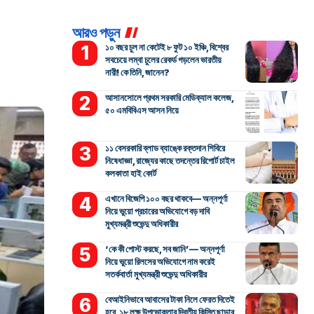
আরও পড়ুন
১০ বছর চুল না কেটেই ৮ ফুট ১০ ইঞ্চি, বিশ্বের
সবচেয়ে লম্বা চুলের রেকর্ড গড়লেন ভারতীয়
নারী! কে তিনি, জানেন?
আসানসোলে প্রথম সরকারি মেডিক্যাল কলেজ,
৫০ এমবিবিএস আসন নিয়ে
১১ বেসরকারি ব্লাড ব্যাঙ্কে রক্তদান শিবিরে
নিষেধাজ্ঞা, রাজ্যের কাছে তদন্তের রিপোর্ট চাইল
কলকাতা হাই কোর্ট
এখানে বিজেপি ১০০ বছর থাকবে— অন্নপূর্ণা
নিয়ে ভুয়ো প্রচারের অভিযোগে বড় দাবি
মুখ্যমন্ত্রী শুভেন্দু অধিকারীর
‘কে কী পোস্ট করছে, সব জানি’— অন্নপূর্ণা
নিয়ে ভুয়ো রিলসের অভিযোগে নাম করেই
সতর্কবার্তা মুখ্যমন্ত্রী শুভেন্দু অধিকারীর
বেআইনিভাবে আবাসের টাকা নিলে ফেরত দিতেই
হবে, ১৮ লক্ষ উপভোক্তার দ্বিতীয় কিস্তি ছাড়ার