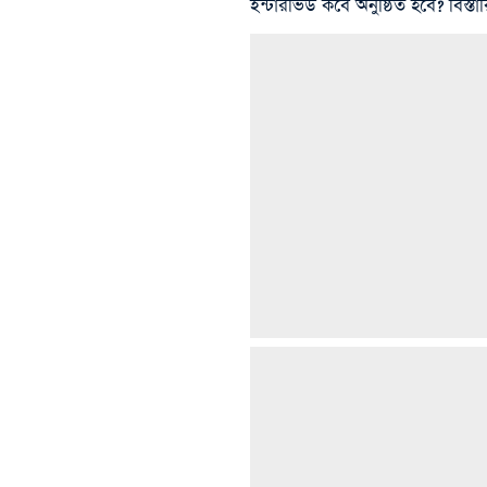
ইন্টারভিউ কবে অনুষ্ঠিত হবে? বি