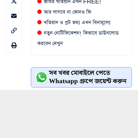
জমির খতিয়ান এখন FREE!
আর লাগবে না কোনও ফি
খতিয়ান ও প্লট তথ্য এখন বিনামূল্যে
নতুন নোটিফিকেশন! কিভাবে ডাউনলোড
করবেন দেখুন
সব খবর মোবাইলে পেতে
Whatsapp গ্রুপে জয়েন্ট করুন