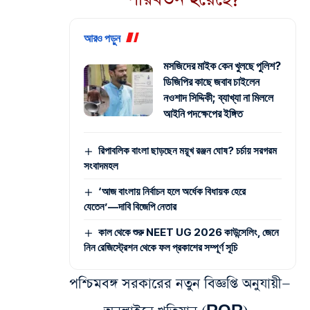
আরও পড়ুন
মসজিদের মাইক কেন খুলছে পুলিশ?
ডিজিপির কাছে জবাব চাইলেন
নওশাদ সিদ্দিকী; ব্যাখ্যা না মিললে
আইনি পদক্ষেপের ইঙ্গিত
রিপাবলিক বাংলা ছাড়ছেন ময়ূখ রঞ্জন ঘোষ? চর্চায় সরগরম
সংবাদমহল
‘আজ বাংলায় নির্বাচন হলে অর্ধেক বিধায়ক হেরে
যেতেন’—দাবি বিজেপি নেতার
কাল থেকে শুরু NEET UG 2026 কাউন্সেলিং, জেনে
নিন রেজিস্ট্রেশন থেকে ফল প্রকাশের সম্পূর্ণ সূচি
পশ্চিমবঙ্গ সরকারের নতুন বিজ্ঞপ্তি অনুযায়ী—