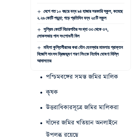
দেশে গত ১০ বছরে বন্ধ ৯৪ হাজার সরকারি স্কুল, কমেছে
২.২৬ কোটি পড়ুয়া; গড়ে প্রতিদিন বন্ধ ২৫টি স্কুল
সুপ্রিম কোর্টে বিচারপতির সংখ্যা ৩৩ থেকে ৩৭,
লোকসভায় পাস সংশোধনী বিল
মহিলা কুস্তিগীরদের করা যৌন হেনস্থার মামলায় প্রাক্তন
বিজেপি সাংসদ ব্রিজভূষণ শরণ সিংকে নির্দোষ ঘোষণা দিল্লি
আদালতের
পশ্চিমবঙ্গের সমস্ত জমির মালিক
কৃষক
উত্তরাধিকারসূত্রে জমির মালিকরা
যাঁদের জমির খতিয়ান অনলাইনে
উপলব্ধ রয়েছে