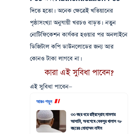
দিতে হতো। অনেক ক্ষেত্রেই খতিয়ানের
পৃষ্ঠাসংখ্যা অনুযায়ী খরচও বাড়ত।
নতুন
নোটিফিকেশন কার্যকর হওয়ার পর অনলাইনে
ডিজিটাল কপি ডাউনলোডের জন্য আর
কোনও টাকা লাগবে না।
কারা এই সুবিধা পাবেন?
এই সুবিধা পাবেন—
আরও পড়ুন
৩৩ বছর ধরে রাষ্ট্রদ্রোহ মামলার
আসামি, অবশেষে বেকসুর খালাস ৭৮
বছরের মোহাম্মদ নাঈম