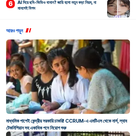
AI দিয়ে ছবি-ভিডিও বানান? জারি হলো নতুন কড়া নিয়ম, না
মানলেই বিপদ
আরও পড়ুন
চাকরি
মাধ্যমিক পাশেই কেন্দ্রীয় সরকারি চাকরি! CCRUM-এ এমটিএস থেকে নার্স, ল্যাব
টেকনিশিয়ান সহ একাধিক পদে নিয়োগ শুরু