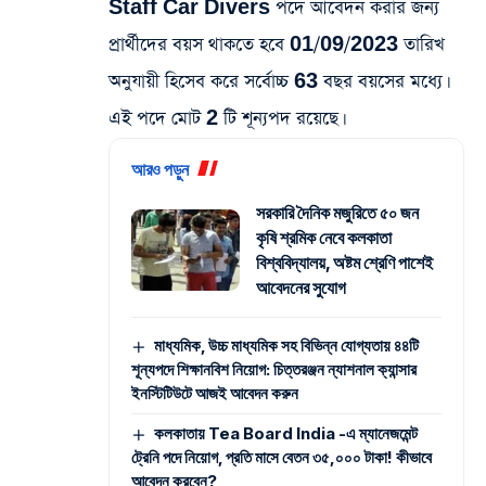
Staff Car Divers পদে আবেদন করার জন্য
প্রার্থীদের বয়স থাকতে হবে 01/09/2023 তারিখ
অনুযায়ী হিসেব করে সর্বোচ্চ 63 বছর বয়সের মধ্যে।
এই পদে মোট 2 টি শূন্যপদ রয়েছে।
আরও পড়ুন
সরকারি দৈনিক মজুরিতে ৫০ জন
কৃষি শ্রমিক নেবে কলকাতা
বিশ্ববিদ্যালয়, অষ্টম শ্রেণি পাশেই
আবেদনের সুযোগ
মাধ্যমিক, উচ্চ মাধ্যমিক সহ বিভিন্ন যোগ্যতায় ৪৪টি
শূন্যপদে শিক্ষানবিশ নিয়োগ: চিত্তরঞ্জন ন্যাশনাল ক্যান্সার
ইনস্টিটিউটে আজই আবেদন করুন
কলকাতায় Tea Board India -এ ম্যানেজমেন্ট
ট্রেনি পদে নিয়োগ, প্রতি মাসে বেতন ৩৫,০০০ টাকা! কীভাবে
আবেদন করবেন?