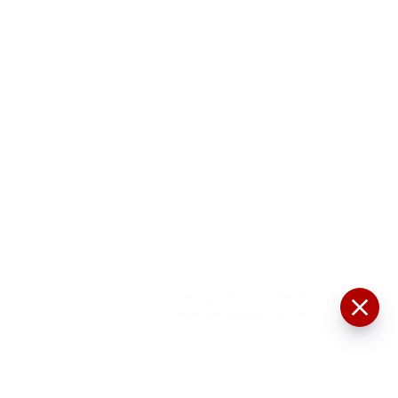
মসজিদের মাইক কেন খুলছে পুলিশ?
ডিজিপির কাছে জবাব চাইলেন নওশাদ
সিদ্দিকী; ব্যাখ্যা না মিললে আইনি পদক্ষেপের
ইঙ্গিত