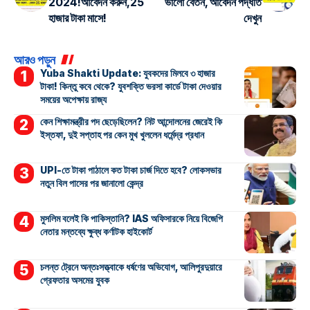
2024!আবেদন করুন,25
ভালো বেতন, আবেদন পদ্ধতি
হাজার টাকা মাসে!
দেখুন
আরও পড়ুন
Yuba Shakti Update: যুবকদের মিলবে ৩ হাজার
টাকা! কিন্তু কবে থেকে? যুবশক্তি ভরসা কার্ডে টাকা দেওয়ার
সময়ের অপেক্ষায় রাজ্য
কেন শিক্ষামন্ত্রীর পদ ছেড়েছিলেন? নিট আন্দোলনের জেরেই কি
ইস্তফা, দুই সপ্তাহ পর কেন মুখ খুললেন ধর্মেন্দ্র প্রধান
UPI-তে টাকা পাঠালে কত টাকা চার্জ দিতে হবে? লোকসভার
নতুন বিল পাসের পর জানালো কেন্দ্র
মুসলিম বলেই কি পাকিস্তানি? IAS অফিসারকে নিয়ে বিজেপি
নেতার মন্তব্যে ক্ষুব্ধ কর্ণাটক হাইকোর্ট
চলন্ত ট্রেনে অন্তঃসত্ত্বাকে ধর্ষণের অভিযোগ, আলিপুরদুয়ারে
গ্রেফতার অসমের যুবক