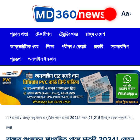
Aa
প্রথম পাতা
টেক টিপস
ট্রেন্ডিং খবর
রাজ্য ও দেশ
আন্তর্জাতিক খবর
শিক্ষা
পরীক্ষা ও রেজাল্ট
চাকরি
স্কলারশিপ
প্রকল্প
অনলাইন ইনকাম
⌂
/
চাকরি
/
রাজ্যে শুধুমাত্র মাধ্যমিক পাশে চাকরি 2024! বেতন 21,215 টাকা,আবেদন পদ্ধতি দেখুন!
চাকরি
রাজ্যে শুধুমাত্র মাধ্যমিক পাশে চাকরি 2024! বেতন