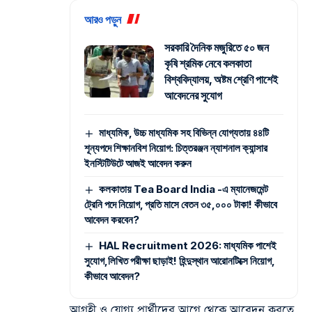
আরও পড়ুন
সরকারি দৈনিক মজুরিতে ৫০ জন
কৃষি শ্রমিক নেবে কলকাতা
বিশ্ববিদ্যালয়, অষ্টম শ্রেণি পাশেই
আবেদনের সুযোগ
মাধ্যমিক, উচ্চ মাধ্যমিক সহ বিভিন্ন যোগ্যতায় ৪৪টি
শূন্যপদে শিক্ষানবিশ নিয়োগ: চিত্তরঞ্জন ন্যাশনাল ক্যান্সার
ইনস্টিটিউটে আজই আবেদন করুন
কলকাতায় Tea Board India -এ ম্যানেজমেন্ট
ট্রেনি পদে নিয়োগ, প্রতি মাসে বেতন ৩৫,০০০ টাকা! কীভাবে
আবেদন করবেন?
HAL Recruitment 2026: মাধ্যমিক পাশেই
সুযোগ,লিখিত পরীক্ষা ছাড়াই! হিন্দুস্থান আরোনটিক্সে নিয়োগ,
কীভাবে আবেদন?
আগ্রহী ও যোগ্য প্রার্থীদের আগে থেকে আবেদন করতে