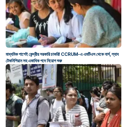
চাকরি
মাধ্যমিক পাশেই কেন্দ্রীয় সরকারি চাকরি! CCRUM-এ এমটিএস থেকে নার্স, ল্যাব
টেকনিশিয়ান সহ একাধিক পদে নিয়োগ শুরু