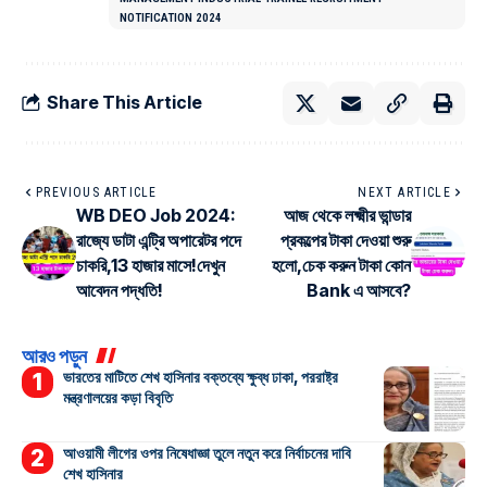
NOTIFICATION 2024
Share This Article
PREVIOUS ARTICLE
NEXT ARTICLE
WB DEO Job 2024:
আজ থেকে লক্ষ্মীর ভান্ডার
রাজ্যে ডাটা এন্ট্রি অপারেটর পদে
প্রকল্পের টাকা দেওয়া শুরু
চাকরি,13 হাজার মাসে!দেখুন
হলো,চেক করুন টাকা কোন
আবেদন পদ্ধতি!
Bank এ আসবে?
আরও পড়ুন
ভারতের মাটিতে শেখ হাসিনার বক্তব্যে ক্ষুব্ধ ঢাকা, পররাষ্ট্র
মন্ত্রণালয়ের কড়া বিবৃতি
আওয়ামী লীগের ওপর নিষেধাজ্ঞা তুলে নতুন করে নির্বাচনের দাবি
শেখ হাসিনার