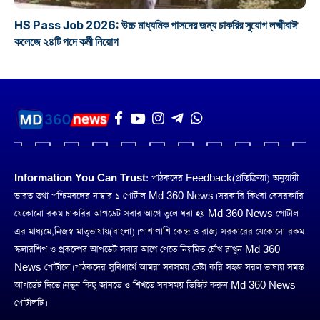
HS Pass Job 2026: উচ্চ মাধ্যমিক পাসদের জন্য চাকরির সুযোগ লক্ষ্মীবাঈ
কলেজে ২৪টি পদে কর্মী নিয়োগ
Information You Can Trust:
পাঠকদের Feedback(প্রতিক্রিয়া) অনুয়ায়ী
ভারত তথা পশ্চিমবঙ্গের নাম্বার ১ পোর্টাল Md 360 News। সরকারি কিংবা বেসরকারি
যেকোনো রকম চাকরির আপডেট সবার আগে তুলে ধরা হয় Md 360 News পোর্টাল
এর মাধ্যমে,নিজস্ব মাতৃভাষায়(বাংলা)। পাশাপাশি কেন্দ্র ও রাজ্য সরকারের যেকোনো রকম
স্কলারশিপ ও প্রকল্পের আপডেট সবার আগে পেতে নিয়মিত চোঁখ রাখুন Md 360
News পোর্টালে। পাঠকদের সুবিধার্থে আমরা সবসময় চেষ্টা করি সহজ সরল ভাষায় সমস্ত
আপডেট দিতে। নতুন কিছু জানতে ও শিখতে সবসময় ভিজিট করুন Md 360 News
পোর্টালটি।