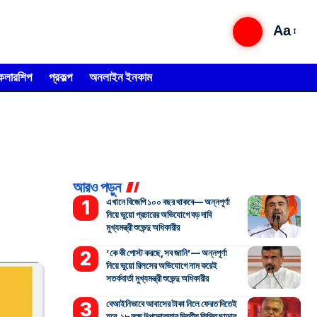
Aa
্কলারশিপ
প্রকল্প
অনলাইন ইনকাম
আরও পড়ুন
এখানে বিজেপি ১০০ বছর থাকবে— অন্নপূর্ণা
নিয়ে ভুয়ো প্রচারের অভিযোগে বড় দাবি
মুখ্যমন্ত্রী শুভেন্দু অধিকারীর
‘কে কী পোস্ট করছে, সব জানি’— অন্নপূর্ণা
নিয়ে ভুয়ো রিলসের অভিযোগে নাম করেই
সতর্কবার্তা মুখ্যমন্ত্রী শুভেন্দু অধিকারীর
বেআইনিভাবে আবাসের টাকা নিলে ফেরত দিতেই
হবে, ১৮ লক্ষ উপভোক্তার দ্বিতীয় কিস্তি ছাড়ার