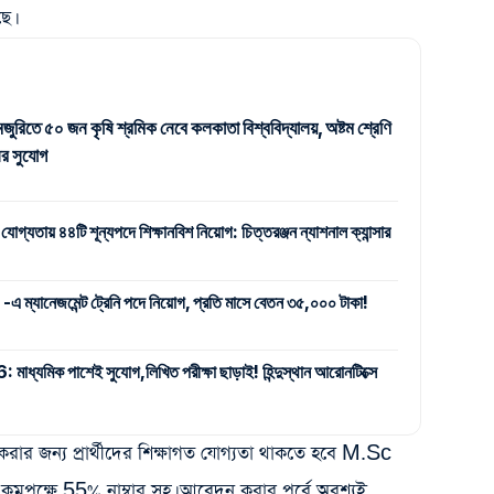
ে।
জুরিতে ৫০ জন কৃষি শ্রমিক নেবে কলকাতা বিশ্ববিদ্যালয়, অষ্টম শ্রেণি
র সুযোগ
 যোগ্যতায় ৪৪টি শূন্যপদে শিক্ষানবিশ নিয়োগ: চিত্তরঞ্জন ন্যাশনাল ক্যান্সার
যানেজমেন্ট ট্রেনি পদে নিয়োগ, প্রতি মাসে বেতন ৩৫,০০০ টাকা!
ক পাশেই সুযোগ,লিখিত পরীক্ষা ছাড়াই! হিন্দুস্থান আরোনটিক্সে
 জন্য প্রার্থীদের শিক্ষাগত যোগ্যতা থাকতে হবে M.Sc
পক্ষে 55% নাম্বার সহ। আবেদন করার পূর্বে অবশ্যই