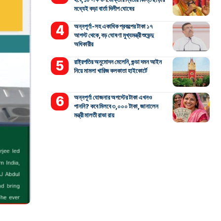
মধ্যেই কড়া বার্তা দিলীপ ঘোষের
অন্নপূর্ণা-সহ একাধিক প্রকল্পের টাকা ১৭
আগস্ট থেকে, বড় ঘোষণা মুখ্যমন্ত্রী শুভেন্দু
অধিকারীর
রাষ্ট্রপতির অনুমোদন মেলেনি, গুন্ডা দমন আইন
নিয়ে মামলা খারিজ কলকাতা হাইকোর্টে
অন্নপূর্ণা যোজনার অগস্টের টাকা এখনও
পাননি? কবে মিলবে ৩,০০০ টাকা, জানালেন
মন্ত্রী মালতী রাভা রায়