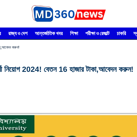
র
রাজ্য ও দেশ
আন্তর্জাতিক খবর
শিক্ষা
পরীক্ষা ও রেজাল্ট
চাকরি
স
াকা,আবেদন করুন!
াই কর্মী নিয়োগ 2024! বেতন 16 হাজার টাকা,আবেদন করুন!