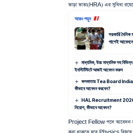
ভাড়া ভাতা(HRA) এর সুবিধা রয়েছ
আরও পড়ুন
সরকারি দৈনিক ম
পাশেই আবেদনে
মাধ্যমিক, উচ্চ মাধ্যমিক সহ বিভিন্ন
ইনস্টিটিউটে আজই আবেদন করুন
কলকাতায় Tea Board India -এ ম্
কীভাবে আবেদন করবেন?
HAL Recruitment 2026: মাধ্যমি
নিয়োগ, কীভাবে আবেদন?
Project Fellow পদে আবেদন করার
করা থাকতে হবে Physics বিষয়ে কম