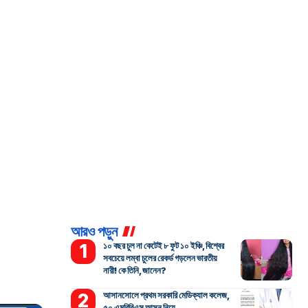
আরও পড়ুন
১০ বছর চুল না কেটেই ৮ ফুট ১০ ইঞ্চি, বিশ্বের
সবচেয়ে লম্বা চুলের রেকর্ড গড়লেন ভারতীয়
নারী! কে তিনি, জানেন?
আসানসোলে প্রথম সরকারি মেডিক্যাল কলেজ,
৫০ এমবিবিএস আসন নিয়ে