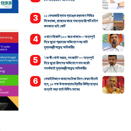
১১ বেসরকারি ব্লাড ব্যাঙ্কে রক্তদান শিবিরে
নিষেধাজ্ঞা, রাজ্যের কাছে তদন্তের রিপোর্ট চাইল
কলকাতা হাই কোর্ট
এখানে বিজেপি ১০০ বছর থাকবে— অন্নপূর্ণা
নিয়ে ভুয়ো প্রচারের অভিযোগে বড় দাবি
মুখ্যমন্ত্রী শুভেন্দু অধিকারীর
‘কে কী পোস্ট করছে, সব জানি’— অন্নপূর্ণা
নিয়ে ভুয়ো রিলসের অভিযোগে নাম করেই
সতর্কবার্তা মুখ্যমন্ত্রী শুভেন্দু অধিকারীর
বেআইনিভাবে আবাসের টাকা নিলে ফেরত দিতেই
হবে, ১৮ লক্ষ উপভোক্তার দ্বিতীয় কিস্তি ছাড়ার
মধ্যেই কড়া বার্তা দিলীপ ঘোষের