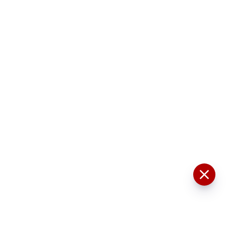
মসজিদের মাইক কেন খুলছে পুলিশ?
ডিজিপির কাছে জবাব চাইলেন নওশাদ
সিদ্দিকী; ব্যাখ্যা না মিললে আইনি পদক্ষেপের
ইঙ্গিত