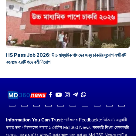
চাকরি
HS Pass Job 2026: উচ্চ মাধ্যমিক পাসদের জন্য চাকরির সুযোগ লক্ষ্মীবাঈ
কলেজে ২৪টি পদে কর্মী নিয়োগ
Information You Can Trust:
পাঠকদের Feedback(প্রতিক্রিয়া) অনুয়ায়ী
ভারত তথা পশ্চিমবঙ্গের নাম্বার ১ পোর্টাল Md 360 News। সরকারি কিংবা বেসরকারি
যেকোনো রকম চাকরির আপডেট সবার আগে তুলে ধরা হয় Md 360 News পোর্টাল