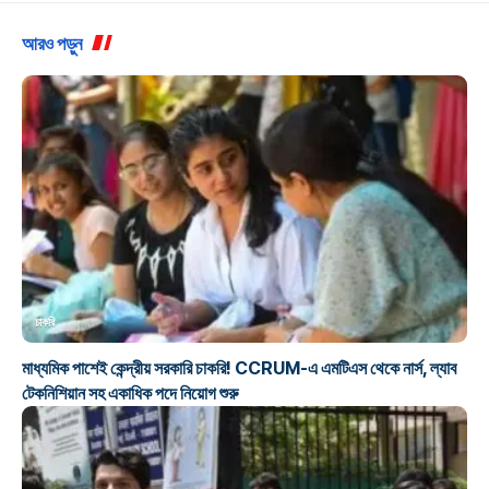
আরও পড়ুন
চাকরি
মাধ্যমিক পাশেই কেন্দ্রীয় সরকারি চাকরি! CCRUM-এ এমটিএস থেকে নার্স, ল্যাব
টেকনিশিয়ান সহ একাধিক পদে নিয়োগ শুরু