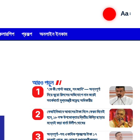
Aa
্কলারশিপ
প্রকল্প
অনলাইন ইনকাম
আরও পড়ুন
‘কে কী পোস্ট করছে, সব জানি’— অন্নপূর্ণা
নিয়ে ভুয়ো রিলসের অভিযোগে নাম করেই
সতর্কবার্তা মুখ্যমন্ত্রী শুভেন্দু অধিকারীর
বেআইনিভাবে আবাসের টাকা নিলে ফেরত দিতেই
হবে, ১৮ লক্ষ উপভোক্তার দ্বিতীয় কিস্তি ছাড়ার
মধ্যেই কড়া বার্তা দিলীপ ঘোষের
অন্নপূর্ণা-সহ একাধিক প্রকল্পের টাকা ১৭
আগস্ট থেকে, বড় ঘোষণা মুখ্যমন্ত্রী শুভেন্দু