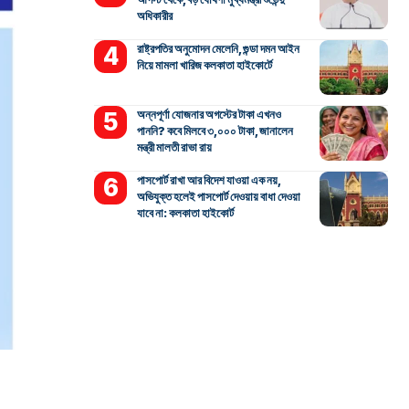
অধিকারীর
রাষ্ট্রপতির অনুমোদন মেলেনি, গুন্ডা দমন আইন
নিয়ে মামলা খারিজ কলকাতা হাইকোর্টে
অন্নপূর্ণা যোজনার অগস্টের টাকা এখনও
পাননি? কবে মিলবে ৩,০০০ টাকা, জানালেন
মন্ত্রী মালতী রাভা রায়
পাসপোর্ট রাখা আর বিদেশ যাওয়া এক নয়,
অভিযুক্ত হলেই পাসপোর্ট দেওয়ায় বাধা দেওয়া
যাবে না: কলকাতা হাইকোর্ট