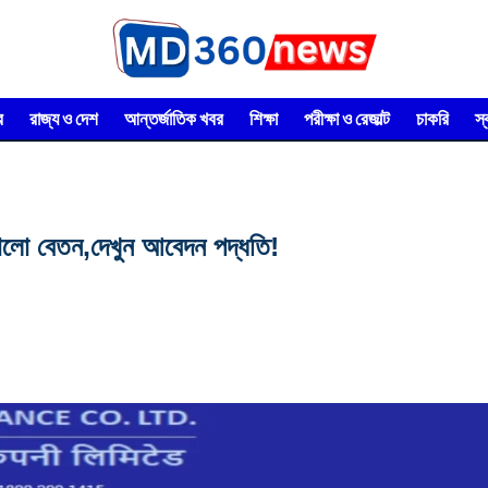
র
রাজ্য ও দেশ
আন্তর্জাতিক খবর
শিক্ষা
পরীক্ষা ও রেজাল্ট
চাকরি
স
!ভালো বেতন,দেখুন আবেদন পদ্ধতি!