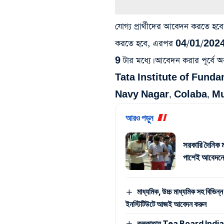
যোগ্য প্রার্থীদের আবেদন করতে 
করতে হবে, এরপর 04/01/2024 তার
9 টার মধ্যে। আবেদন করার পূর্বে অব
Tata Institute of Fund
Navy Nagar, Colaba, M
আরও পড়ুন
সরকারি দৈনিক ম
পাশেই আবেদনে
মাধ্যমিক, উচ্চ মাধ্যমিক সহ বিভিন্ন
ইনস্টিটিউটে আজই আবেদন করুন
কলকাতায় Tea Board India -এ ম্