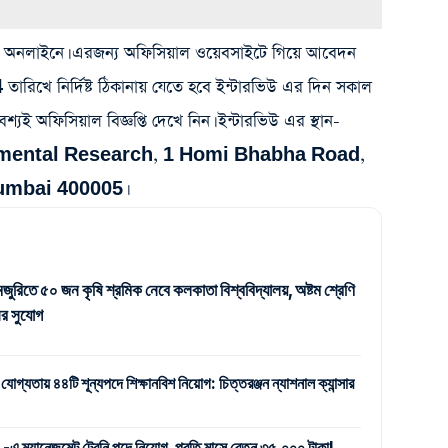
হবে অনলাইনে। এরজন্য অফিসিয়াল ওয়েবসাইটে গিয়ে আবেদন
িখে নির্দিষ্ট ঠিকানায় যেতে হবে ইন্টারভিউ এর দিন সকাল
শ্যই অফিসিয়াল বিজ্ঞপ্তি দেখে নিন। ইন্টারভিউ এর স্থান-
amental Research, 1 Homi Bhabha Road,
umbai 400005।
জুরিতে ৫০ জন কৃষি শ্রমিক নেবে কলকাতা বিশ্ববিদ্যালয়, অষ্টম শ্রেণি
র সুযোগ
 যোগ্যতায় ৪৪টি শূন্যপদে শিক্ষানবিশ নিয়োগ: চিত্তরঞ্জন ন্যাশনাল ক্যান্সার
যানেজমেন্ট ট্রেনি পদে নিয়োগ, প্রতি মাসে বেতন ৩৫,০০০ টাকা!