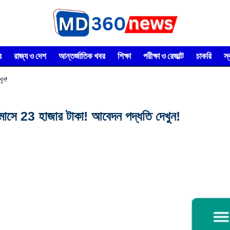
র
রাজ্য ও দেশ
আন্তর্জাতিক খবর
শিক্ষা
পরীক্ষা ও রেজাল্ট
চাকরি
স
খুন!
 মাসে 23 হাজার টাকা! আবেদন পদ্ধতি দেখুন!