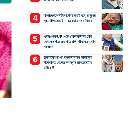
বাংলাদেশকে সঠিক পথে আনতেই হবে, মানুষের
স্বার্থে ফিরতে চাই—বড় বার্তা শেখ হাসিনার
এবার থেকে UPI-তে ২ হাজার টাকার বেশি
লেনদেনে দিতে হতে পারে চার্জ! কী ভাবছে মোদি
সরকার?
বন্দেমাতরম গাওয়া বাধ্যতামূলক? মাদ্রাসার
নির্দেশ ঘিরে কেন্দ্রের অবস্থান জানতে চাইল
হাইকোর্ট