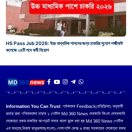
চাকরি
HS Pass Job 2026: উচ্চ মাধ্যমিক পাসদের জন্য চাকরির সুযোগ লক্ষ্মীবাঈ
কলেজে ২৪টি পদে কর্মী নিয়োগ
Information You Can Trust:
পাঠকদের Feedback(প্রতিক্রিয়া) অনুয়ায়ী
ভারত তথা পশ্চিমবঙ্গের নাম্বার ১ পোর্টাল Md 360 News। সরকারি কিংবা বেসরকারি
যেকোনো রকম চাকরির আপডেট সবার আগে তুলে ধরা হয় Md 360 News পোর্টাল
এর মাধ্যমে,নিজস্ব মাতৃভাষায়(বাংলা)। পাশাপাশি কেন্দ্র ও রাজ্য সরকারের যেকোনো রকম