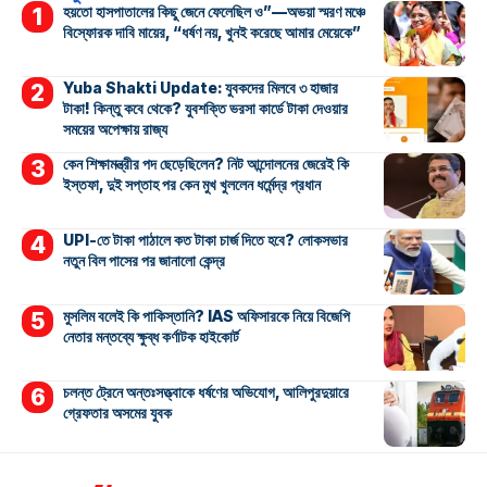
হয়তো হাসপাতালের কিছু জেনে ফেলেছিল ও”—অভয়া স্মরণ মঞ্চে
বিস্ফোরক দাবি মায়ের, “ধর্ষণ নয়, খুনই করেছে আমার মেয়েকে”
Yuba Shakti Update: যুবকদের মিলবে ৩ হাজার
টাকা! কিন্তু কবে থেকে? যুবশক্তি ভরসা কার্ডে টাকা দেওয়ার
সময়ের অপেক্ষায় রাজ্য
কেন শিক্ষামন্ত্রীর পদ ছেড়েছিলেন? নিট আন্দোলনের জেরেই কি
ইস্তফা, দুই সপ্তাহ পর কেন মুখ খুললেন ধর্মেন্দ্র প্রধান
UPI-তে টাকা পাঠালে কত টাকা চার্জ দিতে হবে? লোকসভার
নতুন বিল পাসের পর জানালো কেন্দ্র
মুসলিম বলেই কি পাকিস্তানি? IAS অফিসারকে নিয়ে বিজেপি
নেতার মন্তব্যে ক্ষুব্ধ কর্ণাটক হাইকোর্ট
চলন্ত ট্রেনে অন্তঃসত্ত্বাকে ধর্ষণের অভিযোগ, আলিপুরদুয়ারে
গ্রেফতার অসমের যুবক