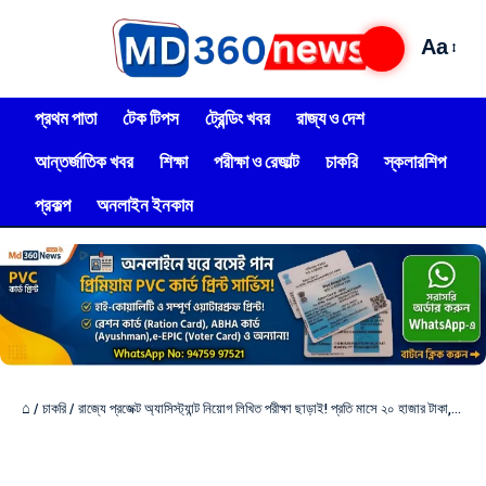
Aa
প্রথম পাতা
টেক টিপস
ট্রেন্ডিং খবর
রাজ্য ও দেশ
আন্তর্জাতিক খবর
শিক্ষা
পরীক্ষা ও রেজাল্ট
চাকরি
স্কলারশিপ
প্রকল্প
অনলাইন ইনকাম
⌂
/
চাকরি
/
রাজ্যে প্রজেক্ট অ্যাসিস্ট্যান্ট নিয়োগ লিখিত পরীক্ষা ছাড়াই! প্রতি মাসে ২০ হাজার টাকা,দেখুন আবেদন পদ্ধতি!