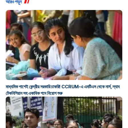
আরও পড়ুন
চাকরি
মাধ্যমিক পাশেই কেন্দ্রীয় সরকারি চাকরি! CCRUM-এ এমটিএস থেকে নার্স, ল্যাব
টেকনিশিয়ান সহ একাধিক পদে নিয়োগ শুরু