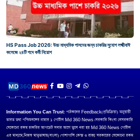
চাকরি
HS Pass Job 2026: উচ্চ মাধ্যমিক পাসদের জন্য চাকরির সুযোগ লক্ষ্মীবাঈ
কলেজে ২৪টি পদে কর্মী নিয়োগ
Information You Can Trust:
পাঠকদের Feedback(প্রতিক্রিয়া) অনুয়ায়ী
ভারত তথা পশ্চিমবঙ্গের নাম্বার ১ পোর্টাল Md 360 News। সরকারি কিংবা বেসরকারি
যেকোনো রকম চাকরির আপডেট সবার আগে তুলে ধরা হয় Md 360 News পোর্টাল
এর মাধ্যমে,নিজস্ব মাতৃভাষায়(বাংলা)। পাশাপাশি কেন্দ্র ও রাজ্য সরকারের যেকোনো রকম