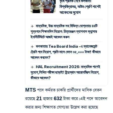
কৃষি শ্রমিক নেবে কলকাতা
বিশ্ববিদ্যালয়, অষ্টম শ্রেণি পাশেই
আবেদনের সুযোগ
মাধ্যমিক, উচ্চ মাধ্যমিক সহ বিভিন্ন যোগ্যতায় ৪৪টি
শূন্যপদে শিক্ষানবিশ নিয়োগ: চিত্তরঞ্জন ন্যাশনাল ক্যান্সার
ইনস্টিটিউটে আজই আবেদন করুন
কলকাতায় Tea Board India -এ ম্যানেজমেন্ট
ট্রেনি পদে নিয়োগ, প্রতি মাসে বেতন ৩৫,০০০ টাকা! কীভাবে
আবেদন করবেন?
HAL Recruitment 2026: মাধ্যমিক পাশেই
সুযোগ,লিখিত পরীক্ষা ছাড়াই! হিন্দুস্থান আরোনটিক্সে নিয়োগ,
কীভাবে আবেদন?
MTS পদে কর্মরত চাকরি প্রার্থীদের মাসিক বেতন
রয়েছে 21 হাজার 632 টাকা করে। এই পদে আবেদন
করার জন্য শিক্ষাগত যোগ্যতা উল্লেখ করা হয়েছে