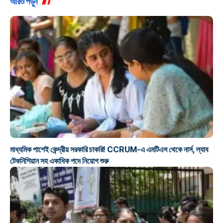
আরও পড়ুন
চাকরি
মাধ্যমিক পাশেই কেন্দ্রীয় সরকারি চাকরি! CCRUM-এ এমটিএস থেকে নার্স, ল্যাব
টেকনিশিয়ান সহ একাধিক পদে নিয়োগ শুরু