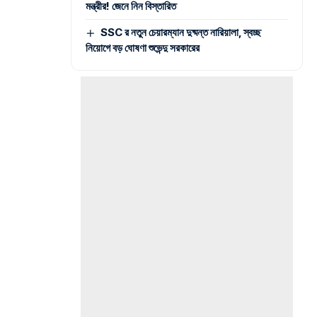
মন্ত্রীর! জেনে নিন বিস্তারিত
SSC র নতুন চেয়ারম্যান দুষ্মন্ত নারিয়ালা, স্বচ্ছ
নিয়োগে বড় ঘোষণা শুভেন্দু সরকারের