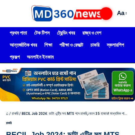
Aa
প্রথম পাতা
টেক টিপস
ট্রেন্ডিং খবর
রাজ্য ও দেশ
আন্তর্জাতিক খবর
শিক্ষা
পরীক্ষা ও রেজাল্ট
চাকরি
স্কলারশিপ
প্রকল্প
অনলাইন ইনকাম
⌂
/
চাকরি
/
BECIL Job 2024: ডাটা এন্ট্রি সহ MTS পদে চাকরি,বেতন 35 হাজার! মাধ্যমিক পাশে,আবেদন করুন
চাকরি
BECIL Job 2024: ডাটা এন্ট্রি সহ MTS