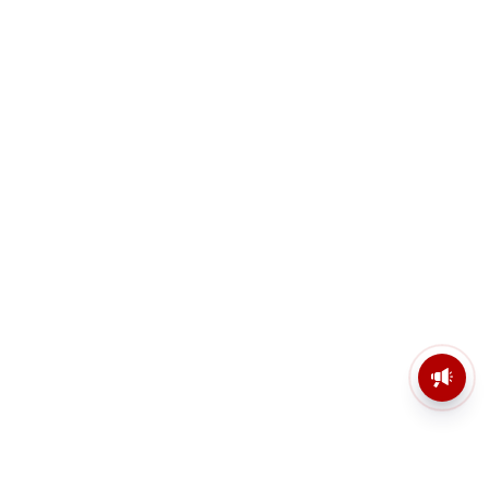
মসজিদের মাইক কেন খুলছে পুলিশ?
ডিজিপির কাছে জবাব চাইলেন নওশাদ
সিদ্দিকী; ব্যাখ্যা না মিললে আইনি পদক্ষেপের
ইঙ্গিত