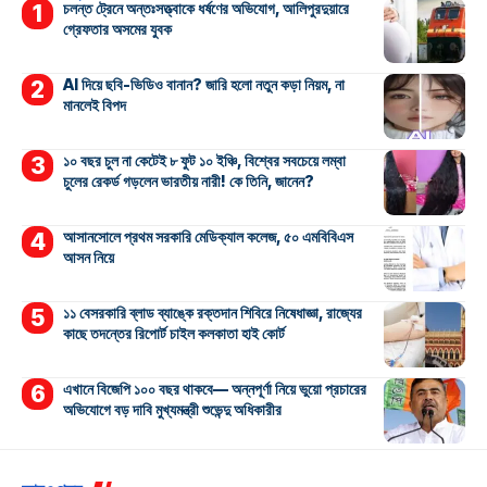
চলন্ত ট্রেনে অন্তঃসত্ত্বাকে ধর্ষণের অভিযোগ, আলিপুরদুয়ারে
গ্রেফতার অসমের যুবক
AI দিয়ে ছবি-ভিডিও বানান? জারি হলো নতুন কড়া নিয়ম, না
মানলেই বিপদ
১০ বছর চুল না কেটেই ৮ ফুট ১০ ইঞ্চি, বিশ্বের সবচেয়ে লম্বা
চুলের রেকর্ড গড়লেন ভারতীয় নারী! কে তিনি, জানেন?
আসানসোলে প্রথম সরকারি মেডিক্যাল কলেজ, ৫০ এমবিবিএস
আসন নিয়ে
১১ বেসরকারি ব্লাড ব্যাঙ্কে রক্তদান শিবিরে নিষেধাজ্ঞা, রাজ্যের
কাছে তদন্তের রিপোর্ট চাইল কলকাতা হাই কোর্ট
এখানে বিজেপি ১০০ বছর থাকবে— অন্নপূর্ণা নিয়ে ভুয়ো প্রচারের
অভিযোগে বড় দাবি মুখ্যমন্ত্রী শুভেন্দু অধিকারীর