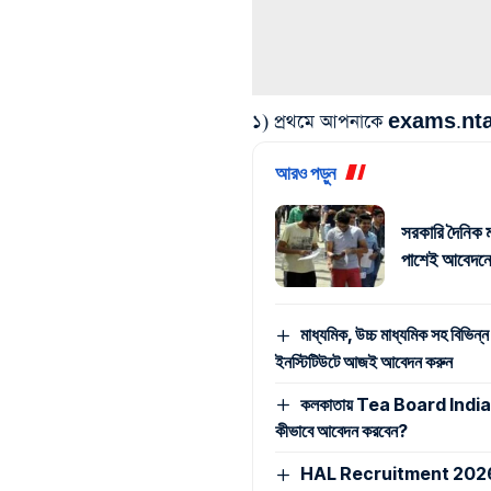
১) প্রথমে আপনাকে exams.nta
আরও পড়ুন
সরকারি দৈনিক ম
পাশেই আবেদনে
মাধ্যমিক, উচ্চ মাধ্যমিক সহ বিভিন্ন
ইনস্টিটিউটে আজই আবেদন করুন
কলকাতায় Tea Board India -এ ম্
কীভাবে আবেদন করবেন?
HAL Recruitment 2026: মাধ্যমি