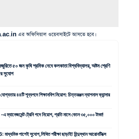
.ac.in এর অফিসিয়াল ওয়েবসাইটে আসতে হবে।
জুরিতে ৫০ জন কৃষি শ্রমিক নেবে কলকাতা বিশ্ববিদ্যালয়, অষ্টম শ্রেণি
র সুযোগ
 যোগ্যতায় ৪৪টি শূন্যপদে শিক্ষানবিশ নিয়োগ: চিত্তরঞ্জন ন্যাশনাল ক্যান্সার
যানেজমেন্ট ট্রেনি পদে নিয়োগ, প্রতি মাসে বেতন ৩৫,০০০ টাকা!
ক পাশেই সুযোগ,লিখিত পরীক্ষা ছাড়াই! হিন্দুস্থান আরোনটিক্সে