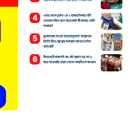
এবার থেকে UPI-তে ২ হাজার টাকার বেশি
লেনদেনে দিতে হতে পারে চার্জ! কী ভাবছে মোদি
সরকার?
বন্দেমাতরম গাওয়া বাধ্যতামূলক? মাদ্রাসার
নির্দেশ ঘিরে কেন্দ্রের অবস্থান জানতে চাইল
হাইকোর্ট
বিয়ের ছবি থাকলেই বর-বউ প্রমাণ হয় না! ৫
বছর পর চাকরি ফেরত পেলেন আরপিএফ জওয়ান