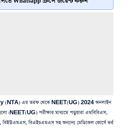
েতে Whatsapp গ্রুপে জয়েন্ট করুন
y (NTA) এর তরফ থেকে NEET(UG) 2024 অনলাইন
 হলো। NEET(UG) পরীক্ষার মাধ্যমে পড়ুয়ারা এমবিবিএস,
িইউএমএস, বিএইচএমএস সহ অন্যান্য মেডিকেল কোর্সে ভর্র