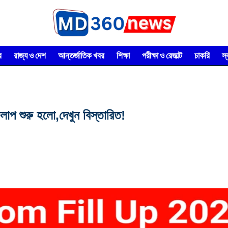
র
রাজ্য ও দেশ
আন্তর্জাতিক খবর
শিক্ষা
পরীক্ষা ও রেজাল্ট
চাকরি
স
শুরু হলো,দেখুন বিস্তারিত!