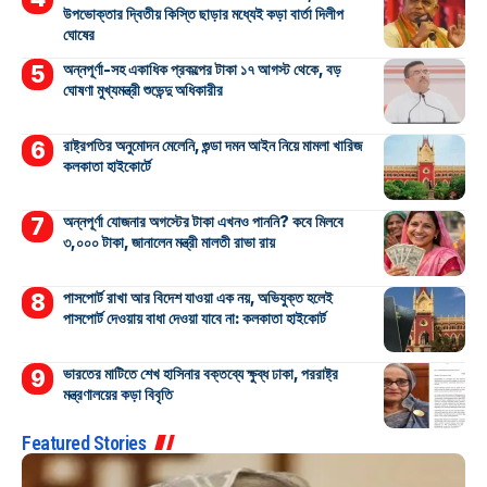
উপভোক্তার দ্বিতীয় কিস্তি ছাড়ার মধ্যেই কড়া বার্তা দিলীপ
ঘোষের
অন্নপূর্ণা-সহ একাধিক প্রকল্পের টাকা ১৭ আগস্ট থেকে, বড়
ঘোষণা মুখ্যমন্ত্রী শুভেন্দু অধিকারীর
রাষ্ট্রপতির অনুমোদন মেলেনি, গুন্ডা দমন আইন নিয়ে মামলা খারিজ
কলকাতা হাইকোর্টে
অন্নপূর্ণা যোজনার অগস্টের টাকা এখনও পাননি? কবে মিলবে
৩,০০০ টাকা, জানালেন মন্ত্রী মালতী রাভা রায়
পাসপোর্ট রাখা আর বিদেশ যাওয়া এক নয়, অভিযুক্ত হলেই
পাসপোর্ট দেওয়ায় বাধা দেওয়া যাবে না: কলকাতা হাইকোর্ট
ভারতের মাটিতে শেখ হাসিনার বক্তব্যে ক্ষুব্ধ ঢাকা, পররাষ্ট্র
মন্ত্রণালয়ের কড়া বিবৃতি
Featured Stories