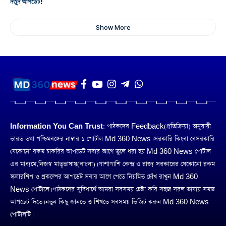
নতুন আপডেট!
Show More
Information You Can Trust:
পাঠকদের Feedback(প্রতিক্রিয়া) অনুয়ায়ী
ভারত তথা পশ্চিমবঙ্গের নাম্বার ১ পোর্টাল Md 360 News। সরকারি কিংবা বেসরকারি
যেকোনো রকম চাকরির আপডেট সবার আগে তুলে ধরা হয় Md 360 News পোর্টাল
এর মাধ্যমে,নিজস্ব মাতৃভাষায়(বাংলা)। পাশাপাশি কেন্দ্র ও রাজ্য সরকারের যেকোনো রকম
স্কলারশিপ ও প্রকল্পের আপডেট সবার আগে পেতে নিয়মিত চোঁখ রাখুন Md 360
News পোর্টালে। পাঠকদের সুবিধার্থে আমরা সবসময় চেষ্টা করি সহজ সরল ভাষায় সমস্ত
আপডেট দিতে। নতুন কিছু জানতে ও শিখতে সবসময় ভিজিট করুন Md 360 News
পোর্টালটি।