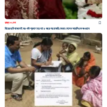
রাজ্য ও দেশ
বিয়ের ছবি থাকলেই বর-বউ প্রমাণ হয় না! ৫ বছর পর চাকরি ফেরত পেলেন আরপিএফ জওয়ান