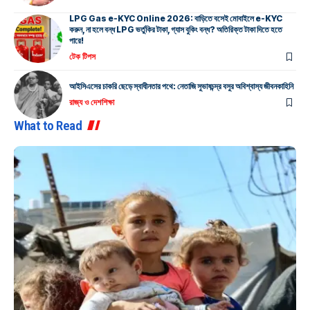
LPG Gas e-KYC Online 2026: বাড়িতে বসেই মোবাইলে e-KYC
করুন, না হলে বন্ধ LPG ভর্তুকির টাকা, গ্যাস বুকিং বন্ধ? অতিরিক্ত টাকা দিতে হতে
পারে!
টেক টিপস
আইসিএসের চাকরি ছেড়ে স্বাধীনতার পথে: নেতাজি সুভাষচন্দ্র বসুর অবিশ্বাস্য জীবনকাহিনি
রাজ্য ও দেশ
শিক্ষা
What to Read