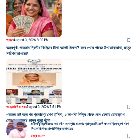
প্রকল্প
August 3, 2026 8:00 PM
অন্নপূর্ণা যোজনার দ্বিতীয় কিস্তির টাকা আদৌ মিলবে? কবে পেতে পারেন উপভোক্তারা, জানুন
সর্বশেষ আপডেট
আন্তর্জাতিক খবর
August 3, 2026 7:51 PM
পতনের দুই বছর পর প্রকাশ্যে শেখ হাসিনা, ৫ আগস্ট দিল্লি থেকে দেশে ফেরার রোডম্যাপ
ঘোষণা করবেন? জানুন পুরো ঘটনা
মহিলা কুস্তিগীরদের করা যৌন হেনস্থার মামলায় প্রাক্তন বিজেপি সাংসদ ব্রিজভূষণ শরণ
সিংকে নির্দোষ ঘোষণা দিল্লি আদালতের
রাজ্য ও দেশ