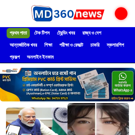
প্রথম পাতা
টেক টিপস
ট্রেন্ডিং খবর
রাজ্য ও দেশ
আন্তর্জাতিক খবর
শিক্ষা
পরীক্ষা ও রেজাল্ট
চাকরি
স্কলারশিপ
প্রকল্প
অনলাইন ইনকাম