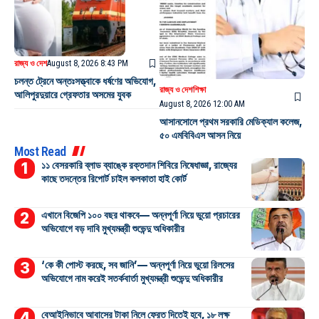
রাজ্য ও দেশ
August 8, 2026 8:43 PM
চলন্ত ট্রেনে অন্তঃসত্ত্বাকে ধর্ষণের অভিযোগ,
রাজ্য ও দেশ
শিক্ষা
আলিপুরদুয়ারে গ্রেফতার অসমের যুবক
August 8, 2026 12:00 AM
আসানসোলে প্রথম সরকারি মেডিক্যাল কলেজ,
৫০ এমবিবিএস আসন নিয়ে
Most Read
১১ বেসরকারি ব্লাড ব্যাঙ্কে রক্তদান শিবিরে নিষেধাজ্ঞা, রাজ্যের
কাছে তদন্তের রিপোর্ট চাইল কলকাতা হাই কোর্ট
এখানে বিজেপি ১০০ বছর থাকবে— অন্নপূর্ণা নিয়ে ভুয়ো প্রচারের
অভিযোগে বড় দাবি মুখ্যমন্ত্রী শুভেন্দু অধিকারীর
‘কে কী পোস্ট করছে, সব জানি’— অন্নপূর্ণা নিয়ে ভুয়ো রিলসের
অভিযোগে নাম করেই সতর্কবার্তা মুখ্যমন্ত্রী শুভেন্দু অধিকারীর
বেআইনিভাবে আবাসের টাকা নিলে ফেরত দিতেই হবে, ১৮ লক্ষ