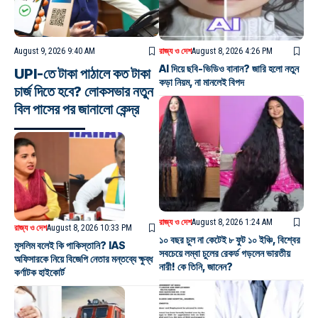
August 9, 2026 9:40 AM
রাজ্য ও দেশ
August 8, 2026 4:26 PM
AI দিয়ে ছবি-ভিডিও বানান? জারি হলো নতুন
UPI-তে টাকা পাঠালে কত টাকা
কড়া নিয়ম, না মানলেই বিপদ
চার্জ দিতে হবে? লোকসভার নতুন
বিল পাসের পর জানালো কেন্দ্র
রাজ্য ও দেশ
August 8, 2026 1:24 AM
রাজ্য ও দেশ
August 8, 2026 10:33 PM
১০ বছর চুল না কেটেই ৮ ফুট ১০ ইঞ্চি, বিশ্বের
মুসলিম বলেই কি পাকিস্তানি? IAS
সবচেয়ে লম্বা চুলের রেকর্ড গড়লেন ভারতীয়
অফিসারকে নিয়ে বিজেপি নেতার মন্তব্যে ক্ষুব্ধ
নারী! কে তিনি, জানেন?
কর্ণাটক হাইকোর্ট