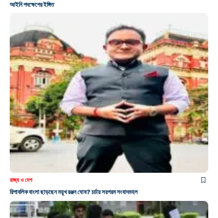
আইনি পদক্ষেপের ইঙ্গিত
রাজ্য ও দেশ
রিপাবলিক বাংলা ছাড়ছেন ময়ূখ রঞ্জন ঘোষ? চর্চায় সরগরম সংবাদমহল